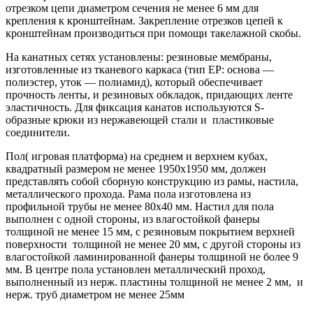
отрезком цепи диаметром сечения не менее 6 мм для
крепления к кронштейнам. Закрепление отрезков цепей к
кронштейнам производиться при помощи такелажной скобы.
На канатных сетях установлены: резиновые мембраны,
изготовленные из тканевого каркаса (тип EP: основа —
полиэстер, уток — полиамид), который обеспечивает
прочность ленты, и резиновых обкладок, придающих ленте
эластичность. Для фиксация канатов используются S-
образные крюки из нержавеющей стали и пластиковые
соединители.
Пол( игровая платформа) на среднем и верхнем кубах,
квадратный размером не менее 1950x1950 мм, должен
представлять собой сборную конструкцию из рамы, настила,
металлического прохода. Рама пола изготовлена из
профильной трубы не менее 80x40 мм. Настил для пола
выполнен с одной стороны, из влагостойкой фанеры
толщиной не менее 15 мм, с резиновым покрытием верхней
поверхности толщиной не менее 20 мм, с другой стороны из
влагостойкой ламинированной фанеры толщиной не более 9
мм. В центре пола установлен металлический проход,
выполненный из нерж. пластины толщиной не менее 2 мм, и
нерж. труб диаметром не менее 25мм