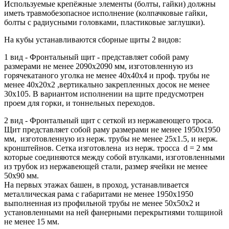
Используемые крепёжные элементы (болты, гайки) должны
иметь травмобезопасное исполнение (колпачковые гайки,
болты с радиусными головками, пластиковые заглушки).
На кубы устанавливаются сборные щиты 2 видов:
1 вид - Фронтальный щит - представляет собой раму
размерами не менее 2090x2090 мм, изготовленную из
горячекатаного уголка не менее 40x40x4 и проф. трубы не
менее 40x20x2 ,вертикально закрепленных досок не менее
30x105. В вариантом исполнении на щите предусмотрен
проем для горки, и тоннельных переходов.
2 вид - Фронтальный щит с сеткой из нержавеющего троса.
Щит представляет собой раму размерами не менее 1950x1950
мм, изготовленную из нерж. трубы не менее 25x1.5, и нерж.
кронштейнов. Сетка изготовлена из нерж. тросса d = 2 мм
которые соединяются между собой втулками, изготовленными
из трубок из нержавеющей стали, размер ячейки не менее
50x90 мм.
На первых этажах башен, в проход, устанавливается
металлическая рама с габаритами не менее 1950x1950
выполненная из профильной трубы не менее 50x50x2 и
установленными на ней фанерными перекрытиями толщиной
не менее 15 мм.