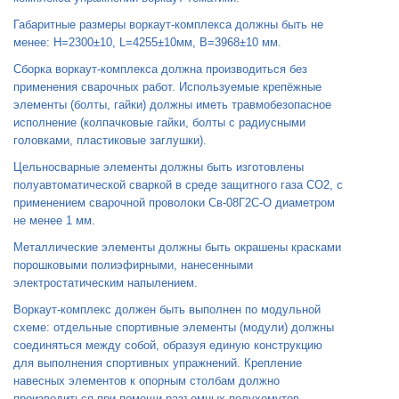
Габаритные размеры воркаут-комплекса должны быть не
менее: H=2300±10, L=4255±10мм, B=3968±10 мм.
Сборка воркаут-комплекса должна производиться без
применения сварочных работ. Используемые крепёжные
элементы (болты, гайки) должны иметь травмобезопасное
исполнение (колпачковые гайки, болты с радиусными
головками, пластиковые заглушки).
Цельносварные элементы должны быть изготовлены
полуавтоматической сваркой в среде защитного газа СО2, с
применением сварочной проволоки Св-08Г2С-О диаметром
не менее 1 мм.
Металлические элементы должны быть окрашены красками
порошковыми полиэфирными, нанесенными
электростатическим напылением.
Воркаут-комплекс должен быть выполнен по модульной
схеме: отдельные спортивные элементы (модули) должны
соединяться между собой, образуя единую конструкцию
для выполнения спортивных упражнений. Крепление
навесных элементов к опорным столбам должно
производиться при помощи разъемных полухомутов,