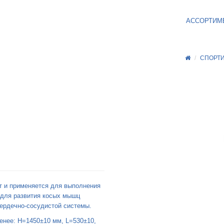
АССОРТИМ
СПОРТ
т и применяется для выполнения
 для развития косых мышц
сердечно-сосудистой системы.
енее: H=1450±10 мм, L=530±10,