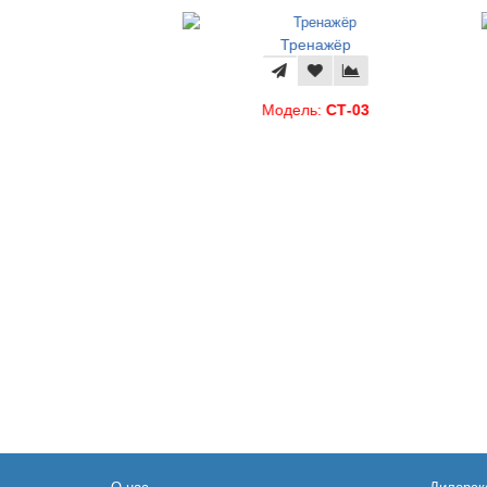
Тренажёр
Модель:
СТ-03
жёр
СТ-02