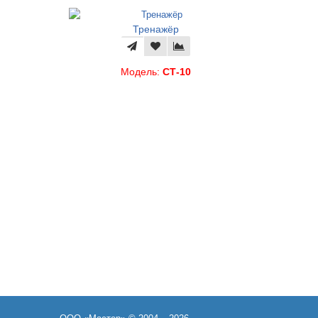
Тренажёр
Тр
Модель:
СТ-10
Мод