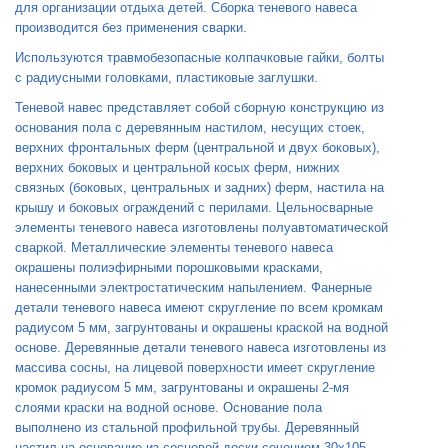
для организации отдыха детей. Сборка теневого навеса
производится без применения сварки.
Используются травмобезопасные колпачковые гайки, болты
с радиусными головками, пластиковые заглушки.
Теневой навес представляет собой сборную конструкцию из
основания пола с деревянным настилом, несущих стоек,
верхних фронтальных ферм (центральной и двух боковых),
верхних боковых и центральной косых ферм, нижних
связных (боковых, центральных и задних) ферм, настила на
крышу и боковых ограждений с перилами. Цельносварные
элементы теневого навеса изготовлены полуавтоматической
сваркой. Металлические элементы теневого навеса
окрашены полиэфирными порошковыми красками,
нанесенными электростатическим напылением. Фанерные
детали теневого навеса имеют скругление по всем кромкам
радиусом 5 мм, загрунтованы и окрашены краской на водной
основе. Деревянные детали теневого навеса изготовлены из
массива сосны, на лицевой поверхности имеет скругление
кромок радиусом 5 мм, загрунтованы и окрашены 2-мя
слоями краски на водной основе. Основание пола
выполнено из стальной профильной трубы. Деревянный
настил на основание из сосновой доски сечением 30x105