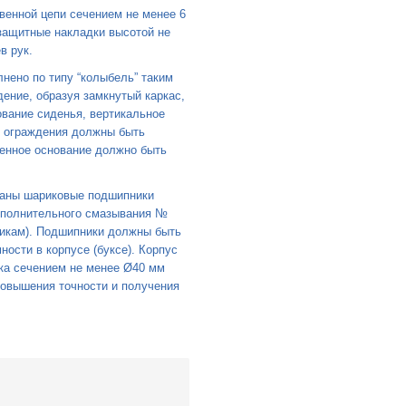
венной цепи сечением не менее 6
защитные накладки высотой не
в рук.
нено по типу “колыбель” таким
дение, образуя замкнутый каркас,
ование сиденья, вертикальное
ы ограждения должны быть
енное основание должно быть
ваны шариковые подшипники
ополнительного смазывания №
тикам). Подшипники должны быть
ости в корпусе (буксе). Корпус
тка сечением не менее Ø40 мм
повышения точности и получения