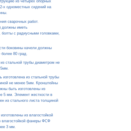
трукцию из четырёх опорных
 2-х одноместных сидений на
ины.
ния сварочных работ.
) должны иметь
, болты с радиусными головками,
сти боковины качели должны
 более 80 град.
 из стальной трубы диаметром не
 5мм.
 изготовлена из стальной трубы
щиной не менее 5мм. Кронштейны
лжны быть изготовлены из
ее 5 мм. Элемент жесткости в
ен из стального листа толщиной
изготовлены из влагостойкой
з влагостойкой фанеры ФСФ
нее 3 мм.