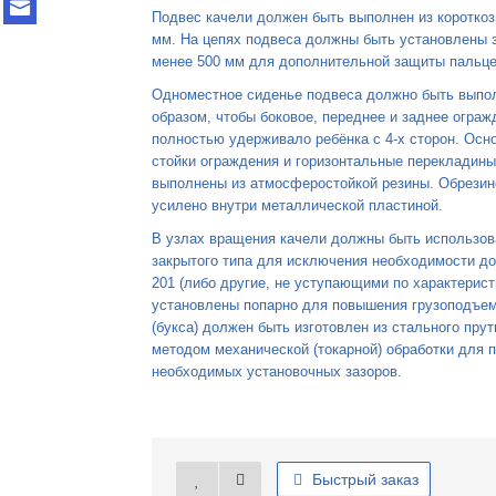
Подвес качели должен быть выполнен из короткоз
мм. На цепях подвеса должны быть установлены 
менее 500 мм для дополнительной защиты пальце
Одноместное сиденье подвеса должно быть выпол
образом, чтобы боковое, переднее и заднее ограж
полностью удерживало ребёнка с 4-х сторон. Осн
стойки ограждения и горизонтальные перекладин
выполнены из атмосферостойкой резины. Обрезин
усилено внутри металлической пластиной.
В узлах вращения качели должны быть использо
закрытого типа для исключения необходимости д
201 (либо другие, не уступающими по характерис
установлены попарно для повышения грузоподъемн
(букса) должен быть изготовлен из стального пру
методом механической (токарной) обработки для 
необходимых установочных зазоров.
Быстрый заказ