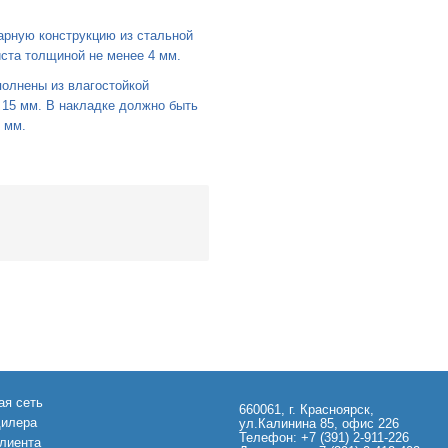
рную конструкцию из стальной
иста толщиной не менее 4 мм.
олнены из влагостойкой
15 мм. В накладке должно быть
 мм.
ая сеть
660061, г. Красноярск,
дилера
ул.Калинина 85, офис 226
Телефон: +7 (391) 2-911-226
клиента