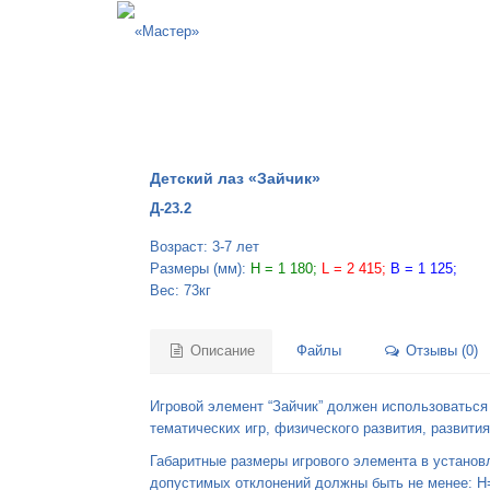
Детский лаз «Зайчик»
Д-23.2
Возраст: 3-7 лет
Размеры (мм):
H = 1 180;
L = 2 415;
B = 1 125;
Вес: 73кг
Описание
Файлы
Отзывы (0)
Игровой элемент “Зайчик” должен использоваться 
тематических игр, физического развития, развити
Габаритные размеры игрового элемента в установ
допустимых отклонений должны быть не менее: H