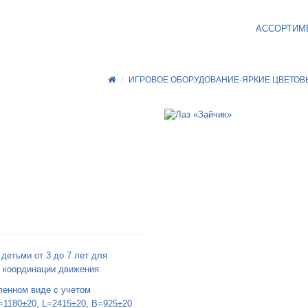
АССОРТИМ
ИГРОВОЕ ОБОРУДОВАНИЕ-ЯРКИЕ ЦВЕТОВ
детьми от 3 до 7 лет для
я координации движения.
ленном виде с учетом
=1180±20, L=2415±20, B=925±20