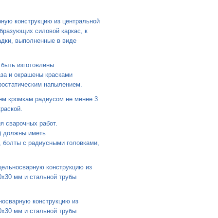
рную конструкцию из центральной
образующих силовой каркас, к
адки, выполненные в виде
быть изготовлены
аза и окрашены красками
остатическим напылением.
ем кромкам радиусом не менее 3
раской.
я сварочных работ.
) должны иметь
, болты с радиусными головками,
цельносварную конструкцию из
0x30 мм и стальной трубы
носварную конструкцию из
0x30 мм и стальной трубы