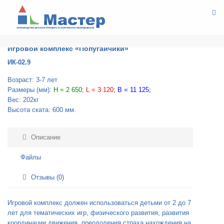
ИГРОВОЕ ОБОРУДОВАНИЕ-ЯРКИЕ ЦВЕТОВЫЕ СХЕМЫ
ИГРОВЫЕ КОМПЛЕКСЫ
Игровой комплекс «Попугайчики»
Игровой комплекс «Попугайчики»
ИК-02.9
Возраст: 3-7 лет
Размеры (мм):
H = 2 650;
L = 3 120;
B = 11 125;
Вес: 202кг
Высота ската: 600 мм.
Описание
Файлы
Отзывы (0)
Игровой комплекс должен использоваться детьми от 2 до 7
лет для тематических игр, физического развития, развития
координации движения, преодоления страха нахождения на